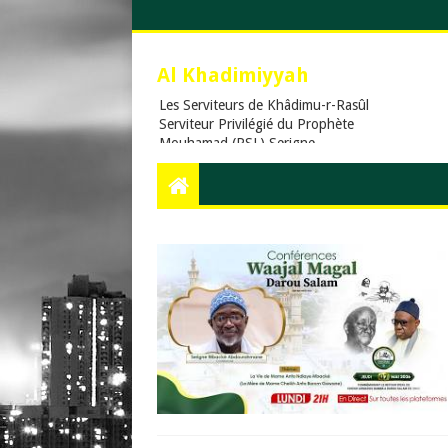
Al Khadimiyyah
Les Serviteurs de Khâdimu-r-Rasûl
Serviteur Privilégié du Prophète
Mouhamad (PSL),Serigne
Touba,Cheikh Ahmadou
Bamba,islam,Mouridisme,islamic
Muslims, education, Quran, le
prophète Muḥammad (psl),,Dieu,
La prière en islam, Assalat, Salat,
les cinq prières quotidiennes, Le
Khalife Generale des Mourides,
Khassaides, Khassida, Qasida,
Xassida, Hadiths, Hadiths sur le
Coran, hadiths du Prophète
Muhammad, .Org, .Com., Sénégal,
Usa, Dakar, Touba,