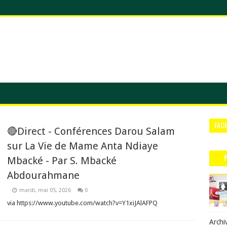
FAC
🔴Direct - Conférences Darou Salam
sur La Vie de Mame Anta Ndiaye
Mbacké - Par S. Mbacké
Abdourahmane
mardi, mai 05, 2026
0
via https://www.youtube.com/watch?v=Y1xiJAlAFPQ
Archi