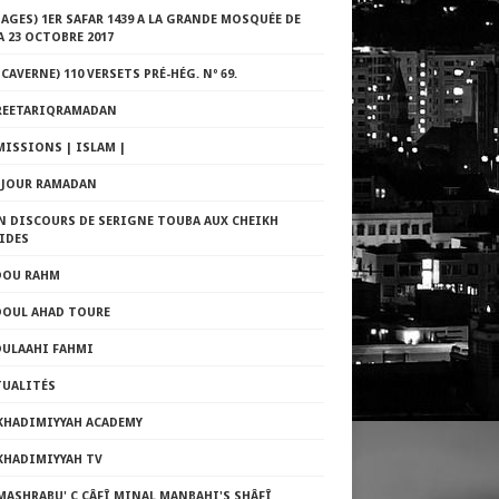
AGES) 1ER SAFAR 1439 A LA GRANDE MOSQUÉE DE
 23 OCTOBRE 2017
 CAVERNE) 110 VERSETS PRÉ-HÉG. Nº 69.
REETARIQRAMADAN
MISSIONS | ISLAM |
E JOUR RAMADAN
N DISCOURS DE SERIGNE TOUBA AUX CHEIKH
IDES
DOU RAHM
DOUL AHAD TOURE
DULAAHI FAHMI
TUALITÉS
 KHADIMIYYAH ACADEMY
KHADIMIYYAH TV
MASHRABU' Ç ÇÂFÎ MINAL MANBAHI'S SHÂFÎ