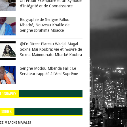
Un Érudit Exemplaire et un Symbole
d'Intégrité et de Connaissance
Biographie de Serigne Fallou
Mbacké, Nouveau Khalife de
Serigne Ibrahima Mbacké
🔴En Direct Plateau Wadjal Magal
Soxna Mai Koubra: vie et l’œuvre de
Soxna Maïmounatu Mbacké Koubra
Serigne Modou Mbenda Fall : Le
Serviteur rappelé à l’Ami Suprême
TOGRAPHY
EGORIES
ZIZ MBACKÉ MAJALIS