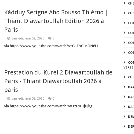
CH
Kàdduy Serigne Abo Bousso Thiérno |
CH
Thiant Diawartoullah Edition 2026 à
CO
Paris
CO
samedi, mai 02, 2026
0
CON
via https://www.youtube.com/watch?v=G1EbCLnON6U
CO
COR
VERSE
Prestation du Kurel 2 Diawartoullah de
CU
Paris - Thiant Diawartoullah 2026 à
DA
paris
DA
samedi, mai 02, 2026
0
via https://www.youtube.com/watch?v=1zEoHIj6Jkg
DA
DEM
DI