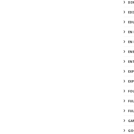
DI
EDI
ED
EN 
EN
EN
EN
EX
EX
FOU
FU
FUL
GA
GO