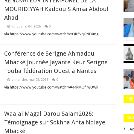
RÉNOVATEUR INTEMPOREL DE LA
MOURIDIYYAH Kaddou S Amsa Abdoul
Ahad
lundi, mai 04, 2026
0
via https://www.youtube.com/watch?v=QR5VqGNFXmg
Conférence de Serigne Ahmadou
Mbacké Journée Jayante Keur Serigne
Touba fédération Ouest à Nantes
dimanche, mai 03, 2026
0
via https://www.youtube.com/watch?v=44RMUf_wUWk
PHO
Waajal Magal Darou Salam2026:
CAT
Témoignage sur Sokhna Anta Ndiaye
Mbacké
. A