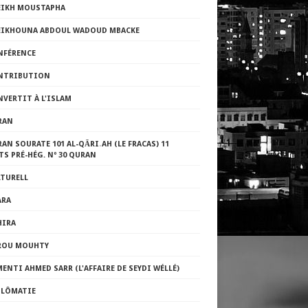
EIKH MOUSTAPHA
EIKHOUNA ABDOUL WADOUD MBACKE
NFÉRENCE
NTRIBUTION
VERTIT À L'ISLAM
RAN
AN SOURATE 101 AL-QĀRI˒AH (LE FRACAS) 11
TS PRÉ-HÉG. Nº 30 QURAN
LTURELL
ARA
HIRA
ROU MOUHTY
ENTI AHMED SARR (L'AFFAIRE DE SEYDI WÉLLÉ)
PLÔMATIE