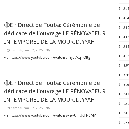
AL 
AL
🔴En Direct de Touba: Cérémonie de
AR
dédicace de l’ouvrage LE RÉNOVATEUR
AR
INTEMPOREL DE LA MOURIDIYYAH
AR
samedi, mai 02, 2026
0
AU
via https://www.youtube.com/watch?v=9jd7KqTOltg
BAY
BI
🔴En Direct de Touba: Cérémonie de
BO
dédicace de l’ouvrage LE RÉNOVATEUR
CA
INTEMPOREL DE LA MOURIDIYYAH
CA
samedi, mai 02, 2026
0
CA
via https://www.youtube.com/watch?v=zwUmUuFN3MY
CH