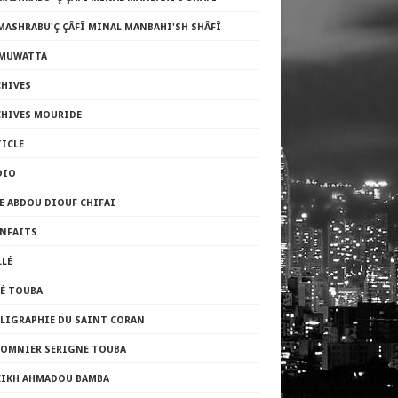
MASHRABU'Ç ÇÂFÎ MINAL MANBAHI'SH SHÂFÎ
-MUWATTA
CHIVES
CHIVES MOURIDE
TICLE
DIO
E ABDOU DIOUF CHIFAI
ENFAITS
LLÉ
FÉ TOUBA
LLIGRAPHIE DU SAINT CORAN
LOMNIER SERIGNE TOUBA
EIKH AHMADOU BAMBA