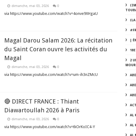
(IM
dimanche, mai 03, 2026
0
TOUBA
via https://www.youtube.com/watch?v=4onve9XHgaU
(LA
#F
Magal Darou Salam 2026: La récitation
| É
du Saint Coran ouvre les activités du
18
Magal
2 U
MOUR
dimanche, mai 03, 2026
0
via https://www.youtube.com/watch?v=um-ih3nZMcU
AB
AB
AB
🔴 DIRECT FRANCE : Thiant
AC
Diawartoullah 2026 à Paris
AL
dimanche, mai 03, 2026
0
AL 
via https://www.youtube.com/watch?v=tkOrKoIC4-Y
AL 