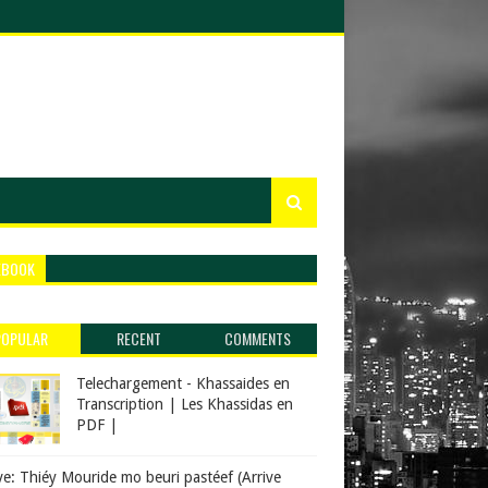
EBOOK
POPULAR
RECENT
COMMENTS
Telechargement - Khassaides en
Transcription | Les Khassidas en
PDF |
ve: Thiéy Mouride mo beuri pastéef (Arrive