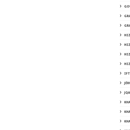
GO
GR
GR
HIZ
HI
HI
HI
IF
JÉ
JQ
KH
KH
KHA