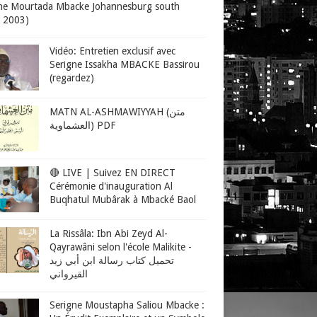
ne Mourtada Mbacke Johannesburg south
a 2003)
Vidéo: Entretien exclusif avec
Serigne Issakha MBACKE Bassirou
(regardez)
MATN AL-ASHMAWIYYAH (متن
العشماوية) PDF
🔴 LIVE | Suivez EN DIRECT
Cérémonie d'inauguration Al
Buqhatul Mubârak à Mbacké Baol
La Rissâla: Ibn Abi Zeyd Al-
Qayrawâni selon l'école Malikite -
تحميل كتاب رسالة ابن أبي زيد
القيرواني
Serigne Moustapha Saliou Mbacke :