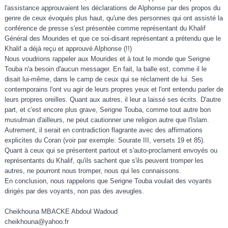
l'assistance approuvaient les déclarations de Alphonse par des propos du
genre de ceux évoqués plus haut, qu'une des personnes qui ont assisté la
conférence de presse s'est présentée comme représentant du Khalif
Général des Mourides et que ce soi-disant représentant a prétendu que le
Khalif a déjà reçu et approuvé Alphonse (!!)
Nous voudrions rappeler aux Mourides et à tout le monde que Serigne
Touba n'a besoin d'aucun messager. En fait, la balle est, comme il le
disait lui-même, dans le camp de ceux qui se réclament de lui. Ses
contemporains l'ont vu agir de leurs propres yeux et l'ont entendu parler de
leurs propres oreilles. Quant aux autres, il leur a laissé ses écrits. D'autre
part, et c'est encore plus grave, Serigne Touba, comme tout autre bon
musulman d'ailleurs, ne peut cautionner une religion autre que l'Islam.
Autrement, il serait en contradiction flagrante avec des affirmations
explicites du Coran (voir par exemple: Sourate III, versets 19 et 85).
Quant à ceux qui se présentent partout et s'auto-proclament envoyés ou
représentants du Khalif, qu'ils sachent que s'ils peuvent tromper les
autres, ne pourront nous tromper, nous qui les connaissons.
En conclusion, nous rappelons que Serigne Touba voulait des voyants
dirigés par des voyants, non pas des aveugles.
Cheikhouna MBACKE Abdoul Wadoud
cheikhouna@yahoo.fr