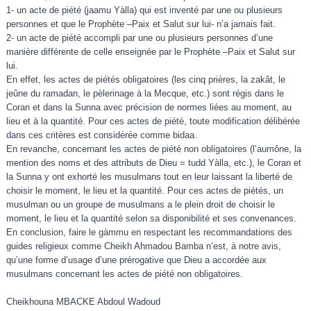
1- un acte de piété (jaamu Yàlla) qui est inventé par une ou plusieurs
personnes et que le Prophète –Paix et Salut sur lui- n’a jamais fait.
2- un acte de piété accompli par une ou plusieurs personnes d’une
manière différente de celle enseignée par le Prophète –Paix et Salut sur
lui.
En effet, les actes de piétés obligatoires (les cinq prières, la zakât, le
jeûne du ramadan, le pèlerinage à la Mecque, etc.) sont régis dans le
Coran et dans la Sunna avec précision de normes liées au moment, au
lieu et à la quantité. Pour ces actes de piété, toute modification délibérée
dans ces critères est considérée comme bidaa.
En revanche, concernant les actes de piété non obligatoires (l’aumône, la
mention des noms et des attributs de Dieu = tudd Yàlla, etc.), le Coran et
la Sunna y ont exhorté les musulmans tout en leur laissant la liberté de
choisir le moment, le lieu et la quantité. Pour ces actes de piétés, un
musulman ou un groupe de musulmans a le plein droit de choisir le
moment, le lieu et la quantité selon sa disponibilité et ses convenances.
En conclusion, faire le gàmmu en respectant les recommandations des
guides religieux comme Cheikh Ahmadou Bamba n’est, à notre avis,
qu’une forme d’usage d’une prérogative que Dieu a accordée aux
musulmans concernant les actes de piété non obligatoires.
Cheikhouna MBACKE Abdoul Wadoud