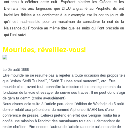
ont tenu à célébrer cette nuit. Espérant s’attirer les Grâces et les
Bienfaits liés aux largesses que DIEU a gratifié au Prophète, ils ont
invité les fidèles à se conformer à leur exemple car ils ont toujours dit
qu’il est inadmissible pour un musulman de considérer la nuit de la
Naissance du Prophète au même titre que les nuits qui l’ont précédé ou
qui l’ont suivi.
Mourides, réveillez-vous!
Le 05 août 1999
Etre mouride ne se résume pas à répéter à toute occasion des propos tels
que "ëskëy Sëriñ Tuubaa!", "Sëriñ Tuubaa amul moroom!", etc. Etre
mouride c'est, avant tout, connaître la mission et les enseignements du
fondateur de la voie et essayer de suivre ses traces; Il ne peut donc s'agir
de gëm ta gëmm (croire aveuglément);
Nous disons cela suite à l'ar
ticle paru dans l'édition de Walfadjri du 3 août
dernier relatif aux prétentions du nommé Alphonse SARR lors d'une
conférence de presse. Celui-ci prétend en effet que Serigne Touba lui a
confié une mission à l'endroit des musulmans tout en lui demandant de
rester chrétien. Pire encore, l'auteur de l'article rapporte qu'une partie de