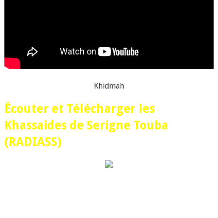
Khidmah
Écouter et Télécharger les
Khassaides de Serigne Touba
(RADIASS)