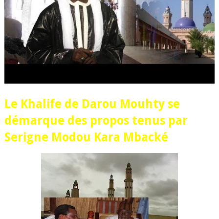
Le Khalife de Darou Mouhty se
démarque des propos tenus par
Serigne Modou Kara Mbacké