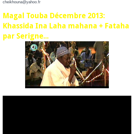
cheikhouna@yahoo.fr
Magal Touba Décembre 2013:
Khassida Ina Laha mahana + Fataha
par Serigne...