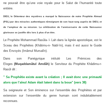
ne pouvait être qu’une voie royale pour le Salut de l’humanité toute
entière.
DIEU, le Détenteur des mystères a marqué la Naissance de notre Prophète Ahmad
(PSL) par des miracles authentiques témoignant de son haut rang auprès de DIEU, et
de l’ampleur de sa mission. La célébration de l’anniversaire de cette Naissance
glorieuse se justifie dès lors à plus d’un titre.
Le Prophète Mohammad Rasûla- l- Lah dans la lignée apostolique, est le
Sceau des Prophètes (Khâtimu-n- Nabî-în), mais il est aussi le Guide
des Envoyés (Imâmul Mursalîn).
Dans son Panégyrique intitulé Les Prémices des
Eloges
(Muqaddamâtul Amdâh)
le Serviteur du Prophète Khâdimu-r-
Rasûl dit :
" Sa Prophétie existe avant la création ; Il avait donc une primauté
alors que l’aïeul Adam était latent dans la boue" (vers 38)
Sa seigneurie et Son éminence sur l’ensemble des Prophètes et par
extension sur l’ensemble du genre humain sont indubitablement
reconnues.