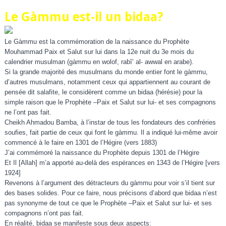
Le Gàmmu est-il un bidaa?
Le Gàmmu est la commémoration de la naissance du Prophète
Mouhammad Paix et Salut sur lui dans la 12e nuit du 3e mois du
calendrier musulman (gàmmu en wolof, rabî’ al- awwal en arabe).
Si la grande majorité des musulmans du monde entier font le gàmmu,
d’autres musulmans, notamment ceux qui appartiennent au courant de
pensée dit salafi
te, le considèrent comme un bidaa (hérésie) pour la
simple raison que le Prophète –Paix et Salut sur lui- et ses compagnons
ne l’ont pas fait.
Cheikh Ahmadou Bamba, à l’instar de tous les fondateurs des confréries
soufies, fait partie de ceux qui font le gàmmu. Il a indiqué lui-même avoir
commencé à le faire en 1301 de l’Hégire (vers 1883)
J’ai commémoré la naissance du Prophète depuis 1301 de l’Hégire
Et Il [Allah] m’a apporté au-delà des espérances en 1343 de l’Hégire [vers
1924]
Revenons à l’argument des détracteurs du gàmmu pour voir s’il tient sur
des bases solides. Pour ce faire, nous précisons d’abord que bidaa n’est
pas synonyme de tout ce que le Prophète –Paix et Salut sur lui- et ses
compagnons n’ont pas fait.
En réalité, bidaa se manifeste sous deux aspects: