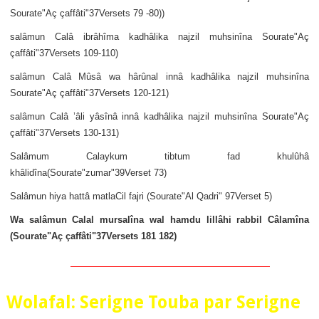
Sourate"Aç çaffâti"37Versets 79 -80))
salâmun Calâ ibrâhîma kadhâlika najzil muhsinîna Sourate"Aç
çaffâti"37Versets 109-110)
salâmun Calâ Mûsâ wa hârûnal innâ kadhâlika najzil muhsinîna
Sourate"Aç çaffâti"37Versets 120-121)
salâmun Calâ ’âli yâsînâ innâ kadhâlika najzil muhsinîna Sourate"Aç
çaffâti"37Versets 130-131)
Salâmum Calaykum tibtum fad khulûhâ
khâlidîna(Sourate"zumar"39Verset 73)
Salâmun hiya hattâ matlaCil fajri (Sourate"Al Qadri" 97Verset 5)
Wa salâmun Calal mursalîna wal hamdu lillâhi rabbil Câlamîna
(Sourate"Aç çaffâti"37Versets 181 182)
Wolafal: Serigne Touba par Serigne