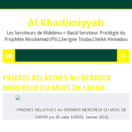
Al Khadimiyyah
Les Serviteurs de Khâdimu-r-Rasûl Serviteur Privilégié du
Prophète Mouhamad (PSL),Serigne Touba,Cheikh Ahmadou
Bamba,islam,Mouridisme,islamic Muslims, education, Quran,
le prophète Muḥammad (psl),,Dieu, La prière en islam,
Assalat, Salat, les cinq prières quotidiennes, Le Khalife
Generale des Mourides, Khassaides, Khassida, Qasida,
Xassida, Hadiths, Hadiths sur le Coran, hadiths du Prophète
PRIERES RELATIVES AU DERNIER
Muhammad, .Org, .Com., Sénégal, Usa, Dakar, Touba,
MERCREDI DU MOIS DE SAFAR.
PRIERES RELATIVES AU DERNIER MERCREDI DU MOIS DE
SAFAR (ce 28 safar 1435/01 Janvier 2013)