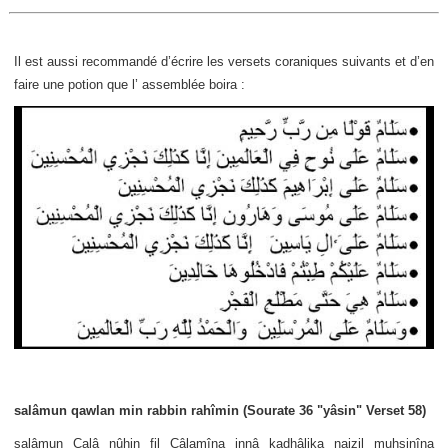
Il est aussi recommandé d’écrire les versets coraniques suivants et d’en
faire une potion que l’ assemblée boira :
salâmun qawlan min rabbin rahîmin (Sourate 36 "yâsin" Verset 58)
salâmun Calâ nûhin fil Câlamîna innâ kadhâlika najzil muhsinîna