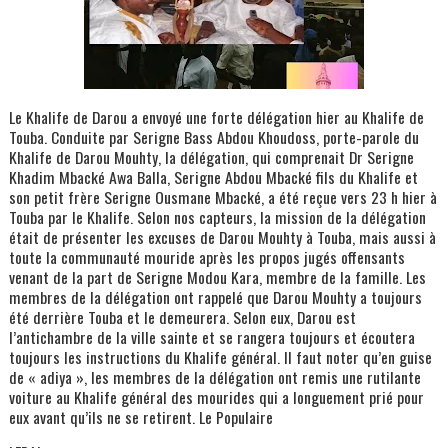
Le Khalife de Darou a envoyé une forte délégation hier au Khalife de
Touba. Conduite par Serigne Bass Abdou Khoudoss, porte-parole du
Khalife de Darou Mouhty, la délégation, qui comprenait Dr Serigne
Khadim Mbacké Awa Balla, Serigne Abdou Mbacké fils du Khalife et
son petit frère Serigne Ousmane Mbacké, a été reçue vers 23 h hier à
Touba par le Khalife. Selon nos capteurs, la mission de la délégation
était de présenter les excuses de Darou Mouhty à Touba, mais aussi à
toute la communauté mouride après les propos jugés offensants
venant de la part de Serigne Modou Kara, membre de la famille. Les
membres de la délégation ont rappelé que Darou Mouhty a toujours
été derrière Touba et le demeurera. Selon eux, Darou est
l’antichambre de la ville sainte et se rangera toujours et écoutera
toujours les instructions du Khalife général. Il faut noter qu’en guise
de « adiya », les membres de la délégation ont remis une rutilante
voiture au Khalife général des mourides qui a longuement prié pour
eux avant qu’ils ne se retirent. Le Populaire