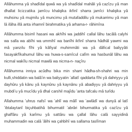
Allâhumma yâ shadîdal quwâ wa yâ shadîdal mahâli yâ cazîzu yâ man
dhallat licizzatika jamîcu khalqika ikfinî sharra jamîci khalqika yâ
muhsinu yâ mujmilu yâ muncimu yâ mutafaddilu yâ mukarrimu yâ man
lâ ilâha illâ anta irhamnî birahmatika yâ arhama-r- râhimîna
Allâhumma bisirril hasani wa akhîhi wa jaddihî callal lâhu tacâlâ calyhi
wa salla wa abîhi wa ummihî wa banîhi ikfinî sharra hâdhâl yawmi wa
mâ yanzilu fîhi yâ kâfiyal muhimmâti wa yâ dâfical baliyyâti
fasayakfîkahumul lâhu wa huwa-s-samîcul calîm wa hasbunâl lâhu wa
nicmal wakîlu nicmal mawlâ wa nicma-n- naçîru
Allâhumma inniya acûdhu bika min sharri hâdha-sh-shahri wa min
kulli,shiddatin wa balâ’in wa baliyyatin ’allatî qaddarta fîhi yâ dahriyyu yâ
dayhûru yâ kânu yâ kaynûnu yâ kaynânu yâ abadiyyu yâ dahriyyu yâ
mubdi’u yâ mucîdu yâ dhal carshil majîdu ’anta tafcalu mâ turîdu
Allahumma ’uhrus nafsî wa ’ahlî wa mâlî wa ’awlâdî wa dunyâ al latî
’ibtalaytanî biçuhbatihâ bihurmatil ’abrâri bihurmatika yâ cazîzu yâ
ghaffâru yâ karîmu yâ sattâru wa çallal lâhu calâ sayyidinâ
muhammadin wa calâ ’âlihi wa çahbihî wa sallama taslîman