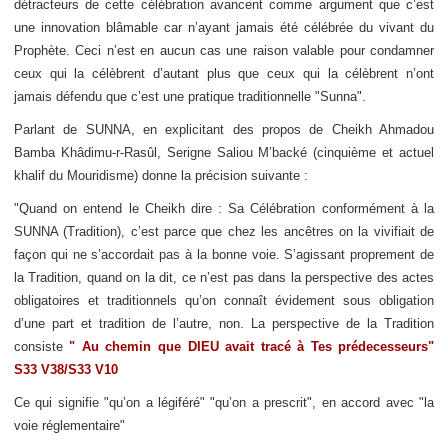
détracteurs de cette célébration avancent comme argument que c’est
une innovation blâmable car n’ayant jamais été célébrée du vivant du
Prophète. Ceci n’est en aucun cas une raison valable pour condamner
ceux qui la célèbrent d’autant plus que ceux qui la célèbrent n’ont
jamais défendu que c’est une pratique traditionnelle "Sunna".
Parlant de SUNNA, en explicitant des propos de Cheikh Ahmadou
Bamba Khâdimu-r-Rasûl, Serigne Saliou M’backé (cinquième et actuel
khalif du Mouridisme) donne la précision suivante :
"Quand on entend le Cheikh dire : Sa Célébration conformément à la
SUNNA (Tradition), c’est parce que chez les ancêtres on la vivifiait de
façon qui ne s’accordait pas à la bonne voie. S’agissant proprement de
la Tradition, quand on la dit, ce n’est pas dans la perspective des actes
obligatoires et traditionnels qu’on connaît évidement sous obligation
d’une part et tradition de l’autre, non. La perspective de la Tradition
consiste
" Au chemin que DIEU avait tracé à Tes prédecesseurs"
S33 V38/S33 V10
Ce qui signifie "qu’on a légiféré" "qu’on a prescrit", en accord avec "la
voie réglementaire"