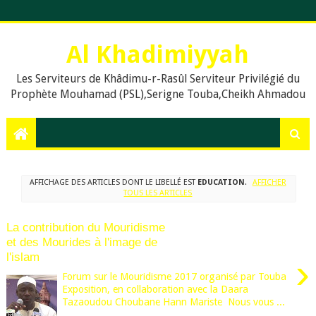
Al Khadimiyyah
Les Serviteurs de Khâdimu-r-Rasûl Serviteur Privilégié du
Prophète Mouhamad (PSL),Serigne Touba,Cheikh Ahmadou
Bamba,islam,Mouridisme,islamic Muslims, education, Quran,
le prophète Muḥammad (psl),,Dieu, La prière en islam,
Assalat, Salat, les cinq prières quotidiennes, Le Khalife
Generale des Mourides, Khassaides, Khassida, Qasida,
Xassida, Hadiths, Hadiths sur le Coran, hadiths du Prophète
AFFICHAGE DES ARTICLES DONT LE LIBELLÉ EST
EDUCATION
.
AFFICHER
Muhammad, .Org, .Com., Sénégal, Usa, Dakar, Touba,
TOUS LES ARTICLES
La contribution du Mouridisme
et des Mourides à l'image de
l'islam
›
Forum sur le Mouridisme 2017 organisé par Touba
Exposition, en collaboration avec la Daara
Tazaoudou Choubane Hann Mariste Nous vous ...