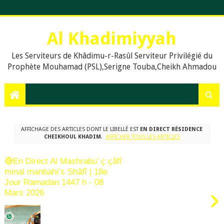
Al Khadimiyyah
Les Serviteurs de Khâdimu-r-Rasûl Serviteur Privilégié du
Prophète Mouhamad (PSL),Serigne Touba,Cheikh Ahmadou
Bamba,islam,Mouridisme,islamic Muslims, education, Quran,
le prophète Muḥammad (psl),,Dieu, La prière en islam,
Assalat, Salat, les cinq prières quotidiennes, Le Khalife
Generale des Mourides, Khassaides, Khassida, Qasida,
Xassida, Hadiths, Hadiths sur le Coran, hadiths du Prophète
AFFICHAGE DES ARTICLES DONT LE LIBELLÉ EST
EN DIRECT RÉSIDENCE
Muhammad, .Org, .Com., Sénégal, Usa, Dakar, Touba,
CHEIKHOUL KHADIM
.
AFFICHER TOUS LES ARTICLES
⁣🔴En Direct Al Mashrabu’ ç çâfî
minal manbahi’s Shâfî | 18e
Jour Ramadan 1447 h - 08
›
Mars 2026