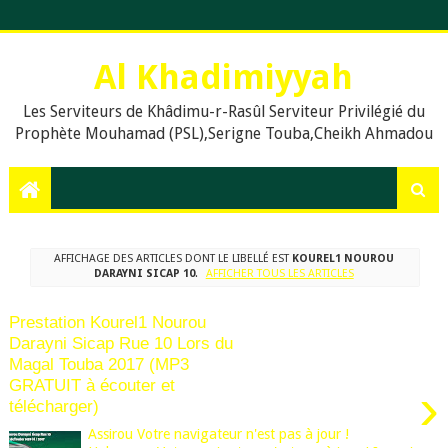
Al Khadimiyyah
Les Serviteurs de Khâdimu-r-Rasûl Serviteur Privilégié du
Prophète Mouhamad (PSL),Serigne Touba,Cheikh Ahmadou
Bamba,islam,Mouridisme,islamic Muslims, education, Quran,
le prophète Muḥammad (psl),,Dieu, La prière en islam,
Assalat, Salat, les cinq prières quotidiennes, Le Khalife
Generale des Mourides, Khassaides, Khassida, Qasida,
Xassida, Hadiths, Hadiths sur le Coran, hadiths du Prophète
AFFICHAGE DES ARTICLES DONT LE LIBELLÉ EST
KOUREL1 NOUROU
Muhammad, .Org, .Com., Sénégal, Usa, Dakar, Touba,
DARAYNI SICAP 10
.
AFFICHER TOUS LES ARTICLES
Prestation Kourel1 Nourou
Darayni Sicap Rue 10 Lors du
Magal Touba 2017 (MP3
GRATUIT à écouter et
›
télécharger)
Assirou Votre navigateur n'est pas à jour !