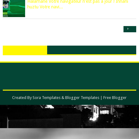
Halamane Votre navigateur n'est pas à jour ! Innani
huztu Votre navi...
›
Created By
Sora Templates
&
Blogger Templates
|
Free Blogger
Templates