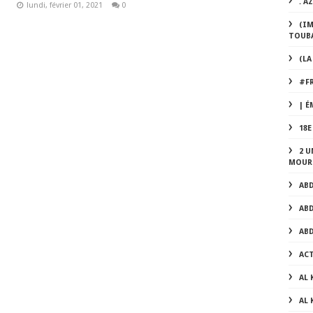
. A
lundi, février 01, 2021
0
(IM
TOUBA
(LA
#F
| É
18
2 U
MOUR
AB
AB
AB
AC
AL
AL 