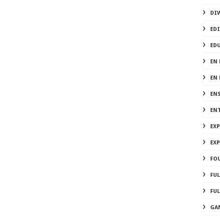
DI
EDI
ED
EN 
EN
EN
EN
EX
EX
FOU
FU
FUL
GA