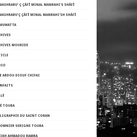
MASHRABU' Ç ÇÂFÎ MINAL MANBAHI'S SHÂFÎ
MASHRABU'Ç ÇÂFÎ MINAL MANBAHI'SH SHÂFÎ
-MUWATTA
CHIVES
CHIVES MOURIDE
TICLE
DIO
E ABDOU DIOUF CHIFAI
ENFAITS
LLÉ
FÉ TOUBA
LLIGRAPHIE DU SAINT CORAN
LOMNIER SERIGNE TOUBA
EIKH AHMADOU BAMBA