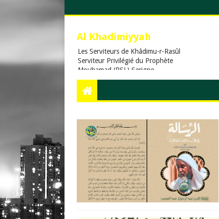
Al Khadimiyyah
Les Serviteurs de Khâdimu-r-Rasûl
Serviteur Privilégié du Prophète
Mouhamad (PSL),Serigne
Touba,Cheikh Ahmadou
Bamba,islam,Mouridisme,islamic
Muslims, education, Quran, le
prophète Muḥammad (psl),,Dieu,
La prière en islam, Assalat, Salat,
les cinq prières quotidiennes, Le
Khalife Generale des Mourides,
Khassaides, Khassida, Qasida,
Xassida, Hadiths, Hadiths sur le
Coran, hadiths du Prophète
Muhammad, .Org, .Com., Sénégal,
Usa, Dakar, Touba,