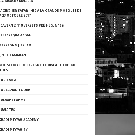
ZIZ MBACKÉ MAJALIS
AGES) 1ER SAFAR 1439 A LA GRANDE MOSQUÉE DE
 23 OCTOBRE 2017
 CAVERNE) 110 VERSETS PRÉ-HÉG. Nº 69.
REETARIQRAMADAN
MISSIONS | ISLAM |
E JOUR RAMADAN
N DISCOURS DE SERIGNE TOUBA AUX CHEIKH
IDES
DOU RAHM
DOUL AHAD TOURE
DULAAHI FAHMI
TUALITÉS
 KHADIMIYYAH ACADEMY
KHADIMIYYAH TV