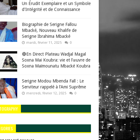
Un Érudit Exemplaire et un Symbole
d'Intégrité et de Connaissance
Biographie de Serigne Fallou
Mbacké, Nouveau Khalife de
Serigne Ibrahima Mbacké
mardi, février 11, 2025
0
🔴En Direct Plateau Wadjal Magal
Soxna Mai Koubra: vie et l’œuvre de
Soxna Maïmounatu Mbacké Koubra
Serigne Modou Mbenda Fall : Le
Serviteur rappelé à l’Ami Suprême
mercredi, février 12, 2025
0
TOGRAPHY
EGORIES