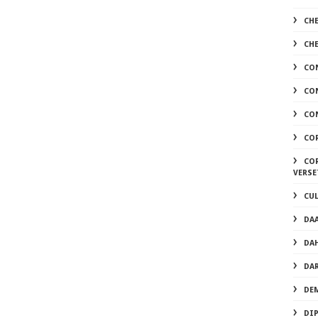
CH
CH
CO
CO
CON
CO
COR
VERSE
CU
DA
DA
DA
DEM
DI