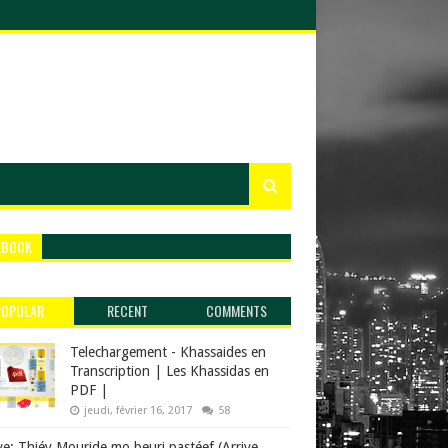
EBOOK
POPULAR
RECENT
COMMENTS
Telechargement - Khassaides en
Transcription | Les Khassidas en
PDF |
jeudi, février 16, 2017
58
ve: Thiéy Mouride mo beuri pastéef (Arrive