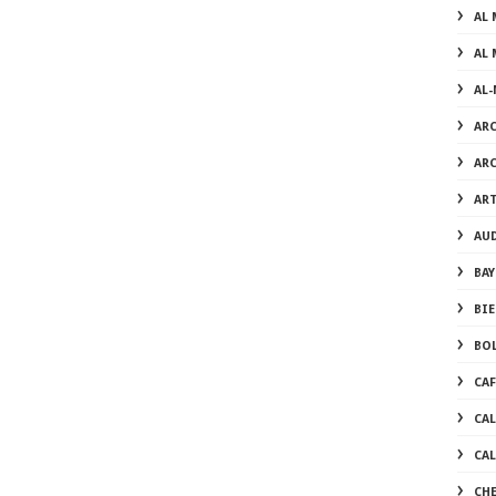
AL 
AL 
AL
AR
AR
AR
AU
BAY
BI
BO
CA
CA
CA
CH