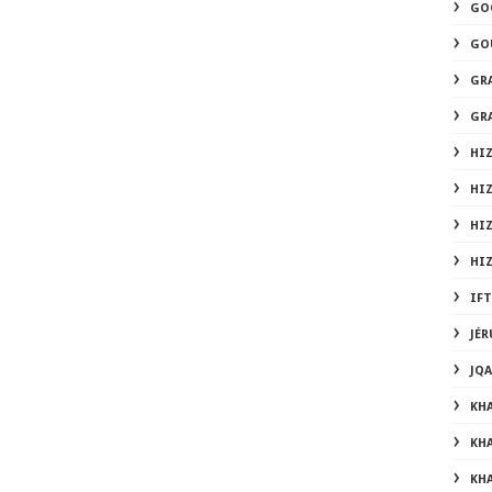
GO
GO
GR
GR
HIZ
HI
HI
HI
IF
JÉ
JQ
KH
KH
KHA