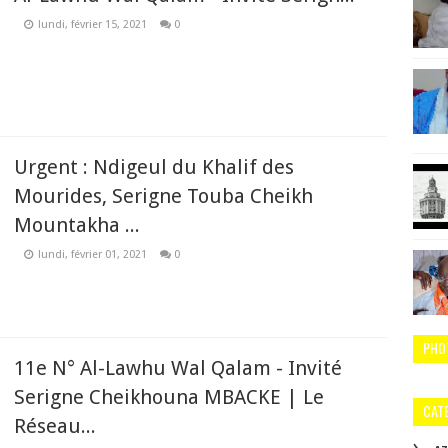
lundi, février 15, 2021
0
Urgent : Ndigeul du Khalif des
Mourides, Serigne Touba Cheikh
Mountakha ...
lundi, février 01, 2021
0
PHO
11e N° Al-Lawhu Wal Qalam - Invité
Serigne Cheikhouna MBACKE | Le
CAT
Réseau...