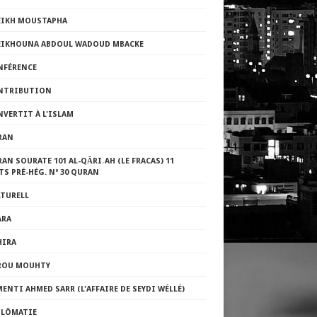
EIKH MOUSTAPHA
EIKHOUNA ABDOUL WADOUD MBACKE
NFÉRENCE
NTRIBUTION
VERTIT À L'ISLAM
RAN
AN SOURATE 101 AL-QĀRI˒AH (LE FRACAS) 11
TS PRÉ-HÉG. Nº 30 QURAN
LTURELL
ARA
HIRA
ROU MOUHTY
ENTI AHMED SARR (L'AFFAIRE DE SEYDI WÉLLÉ)
PLÔMATIE