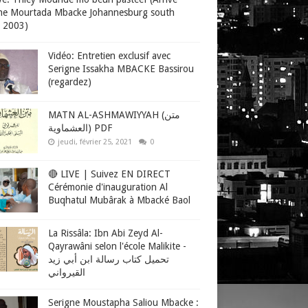
ne Mourtada Mbacke Johannesburg south
a 2003)
Vidéo: Entretien exclusif avec
Serigne Issakha MBACKE Bassirou
(regardez)
MATN AL-ASHMAWIYYAH (متن
العشماوية) PDF
jeudi, février 25, 2021
0
🔴 LIVE | Suivez EN DIRECT
Cérémonie d'inauguration Al
Buqhatul Mubârak à Mbacké Baol
La Rissâla: Ibn Abi Zeyd Al-
Qayrawâni selon l'école Malikite -
تحميل كتاب رسالة ابن أبي زيد
القيرواني
Serigne Moustapha Saliou Mbacke :