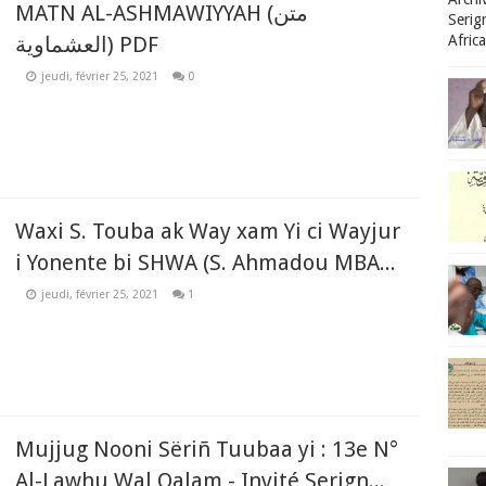
MATN AL-ASHMAWIYYAH (متن
Serig
العشماوية) PDF
Afric
jeudi, février 25, 2021
0
Waxi S. Touba ak Way xam Yi ci Wayjur
i Yonente bi SHWA (S. Ahmadou MBA...
jeudi, février 25, 2021
1
Mujjug Nooni Sëriñ Tuubaa yi : 13e N°
Al-Lawhu Wal Qalam - Invité Serign...