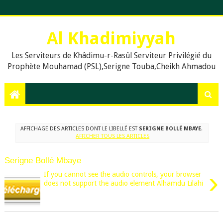
Al Khadimiyyah
Les Serviteurs de Khâdimu-r-Rasûl Serviteur Privilégié du
Prophète Mouhamad (PSL),Serigne Touba,Cheikh Ahmadou
Bamba,islam,Mouridisme,islamic Muslims, education, Quran,
le prophète Muḥammad (psl),,Dieu, La prière en islam,
Assalat, Salat, les cinq prières quotidiennes, Le Khalife
Generale des Mourides, Khassaides, Khassida, Qasida,
Xassida, Hadiths, Hadiths sur le Coran, hadiths du Prophète
AFFICHAGE DES ARTICLES DONT LE LIBELLÉ EST
SERIGNE BOLLÉ MBAYE
.
Muhammad, .Org, .Com., Sénégal, Usa, Dakar, Touba,
AFFICHER TOUS LES ARTICLES
Serigne Bollé Mbaye
›
If you cannot see the audio controls, your browser
does not support the audio element Alhamdu Lilahi