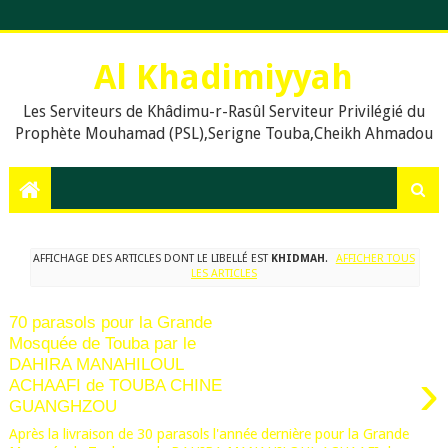
Al Khadimiyyah
Les Serviteurs de Khâdimu-r-Rasûl Serviteur Privilégié du
Prophète Mouhamad (PSL),Serigne Touba,Cheikh Ahmadou
Bamba,islam,Mouridisme,islamic Muslims, education, Quran,
le prophète Muḥammad (psl),,Dieu, La prière en islam,
Assalat, Salat, les cinq prières quotidiennes, Le Khalife
Generale des Mourides, Khassaides, Khassida, Qasida,
Xassida, Hadiths, Hadiths sur le Coran, hadiths du Prophète
AFFICHAGE DES ARTICLES DONT LE LIBELLÉ EST
KHIDMAH
.
AFFICHER TOUS
Muhammad, .Org, .Com., Sénégal, Usa, Dakar, Touba,
LES ARTICLES
70 parasols pour la Grande
Mosquée de Touba par le
DAHIRA MANAHILOUL
›
ACHAAFI de TOUBA CHINE
GUANGHZOU
Après la livraison de 30 parasols l'année dernière pour la Grande