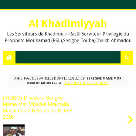
Al Khadimiyyah
Les Serviteurs de Khâdimu-r-Rasûl Serviteur Privilégié du
Prophète Mouhamad (PSL),Serigne Touba,Cheikh Ahmadou
Bamba,islam,Mouridisme,islamic Muslims, education, Quran,
le prophète Muḥammad (psl),,Dieu, La prière en islam,
Assalat, Salat, les cinq prières quotidiennes, Le Khalife
Generale des Mourides, Khassaides, Khassida, Qasida,
Xassida, Hadiths, Hadiths sur le Coran, hadiths du Prophète
AFFICHAGE DES ARTICLES DONT LE LIBELLÉ EST
SERIGNE MAME MOR
Muhammad, .Org, .Com., Sénégal, Usa, Dakar, Touba,
MBACKÉ MOURTALLA
.
AFFICHER TOUS LES ARTICLES
(VIDEO) Discours Serigne
Mame Mor Mbacké Mourtalla |
Magal des 2 Rakaas de NDAR
›
2016