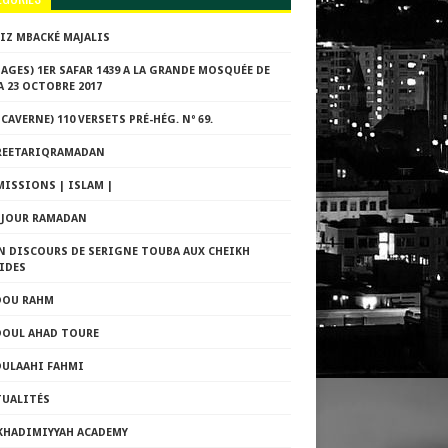
ZIZ MBACKÉ MAJALIS
AGES) 1ER SAFAR 1439 A LA GRANDE MOSQUÉE DE
 23 OCTOBRE 2017
 CAVERNE) 110 VERSETS PRÉ-HÉG. Nº 69.
REETARIQRAMADAN
MISSIONS | ISLAM |
E JOUR RAMADAN
N DISCOURS DE SERIGNE TOUBA AUX CHEIKH
IDES
DOU RAHM
DOUL AHAD TOURE
DULAAHI FAHMI
TUALITÉS
 KHADIMIYYAH ACADEMY