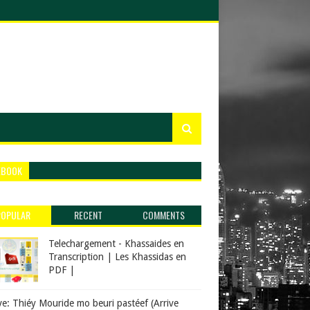
EBOOK
POPULAR
RECENT
COMMENTS
Telechargement - Khassaides en
Transcription | Les Khassidas en
PDF |
ve: Thiéy Mouride mo beuri pastéef (Arrive