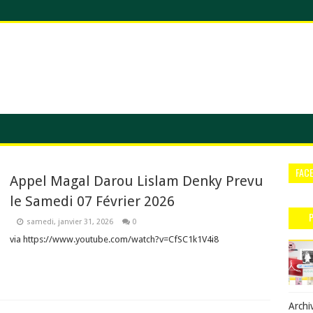
FAC
Appel Magal Darou Lislam Denky Prevu
le Samedi 07 Février 2026
samedi, janvier 31, 2026
0
via https://www.youtube.com/watch?v=CfSC1k1V4i8
Archi