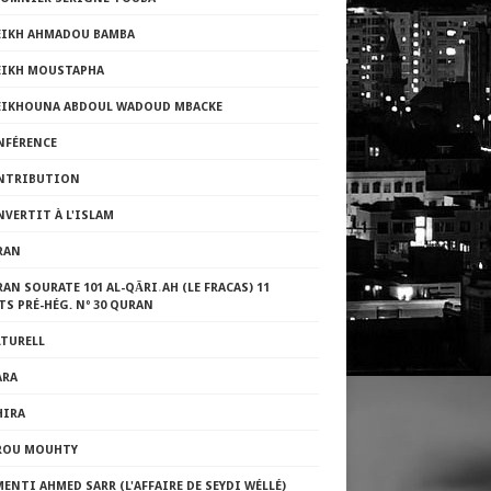
EIKH AHMADOU BAMBA
EIKH MOUSTAPHA
EIKHOUNA ABDOUL WADOUD MBACKE
NFÉRENCE
NTRIBUTION
VERTIT À L'ISLAM
RAN
AN SOURATE 101 AL-QĀRI˒AH (LE FRACAS) 11
TS PRÉ-HÉG. Nº 30 QURAN
LTURELL
ARA
HIRA
ROU MOUHTY
ENTI AHMED SARR (L'AFFAIRE DE SEYDI WÉLLÉ)