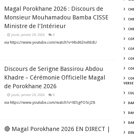
Magal Porokhane 2026 : Discours de
CH
Monsieur Mouhamadou Bamba CISSE
CH
Ministre de l'Intérieur
CH
jeudi, janvier 29, 2026
0
CO
via https://www.youtube.com/watch?v=Hbd6ZnvhEdU
CO
CON
Discours de Serigne Bassirou Abdou
CO
Khadre – Cérémonie Officielle Magal
COR
VERSE
de Porokhane 2026
CU
jeudi, janvier 29, 2026
0
via https://www.youtube.com/watch?v=XESgPO5cJZ8
DA
DA
DA
🔴 Magal Porokhane 2026 EN DIRECT |
DEM