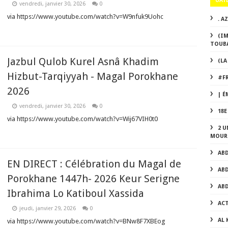
vendredi, janvier 30, 2026
0
via https://www.youtube.com/watch?v=W9nfuk9Uohc
. A
(IM
TOUBA
Jazbul Qulob Kurel Asnâ Khadim
(LA
Hizbut-Tarqiyyah - Magal Porokhane
#F
2026
| É
vendredi, janvier 30, 2026
0
18
via https://www.youtube.com/watch?v=Wij67VIH0t0
2 U
MOUR
AB
EN DIRECT : Célébration du Magal de
AB
Porokhane 1447h- 2026 Keur Serigne
AB
Ibrahima Lo Katiboul Xassida
AC
jeudi, janvier 29, 2026
0
AL
via https://www.youtube.com/watch?v=BNw8F7XBEog