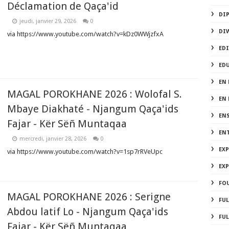
Déclamation de Qaça'id
DI
jeudi, janvier 29, 2026
0
DI
via https://www.youtube.com/watch?v=kDz0WWjzfxA
EDI
ED
EN 
MAGAL POROKHANE 2026 : Wolofal S.
EN
Mbaye Diakhaté - Njangum Qaça'ids
EN
Fajar - Kër Sëñ Muntaqaa
EN
mercredi, janvier 28, 2026
0
EX
via https://www.youtube.com/watch?v=1sp7rRVeUpc
EX
FOU
MAGAL POROKHANE 2026 : Serigne
FU
Abdou latif Lo - Njangum Qaça'ids
FUL
Fajar - Kër Sëñ Muntaqaa