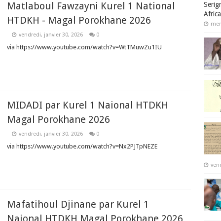
Matlaboul Fawzayni Kurel 1 National
Serig
Afric
HTDKH - Magal Porokhane 2026
merc
vendredi, janvier 30, 2026
0
via https://www.youtube.com/watch?v=WtTMuwZu1IU
MIDADI par Kurel 1 Naional HTDKH
Magal Porokhane 2026
vendredi, janvier 30, 2026
0
via https://www.youtube.com/watch?v=Nx2PJTpNEZE
vend
Mafatihoul Djinane par Kurel 1
Naional HTDKH Magal Porokhane 2026