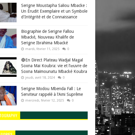
Serigne Moustapha Saliou Mbacke :
Un Érudit Exemplaire et un Symbole
d'Intégrité et de Connaissance
Biographie de Serigne Fallou
Mbacké, Nouveau Khalife de
Serigne Ibrahima Mbacké
mardi, février 11, 2025
0
🔴En Direct Plateau Wadjal Magal
Soxna Mai Koubra: vie et l’œuvre de
Soxna Maïmounatu Mbacké Koubra
jeudi, avril 18, 2024
0
Serigne Modou Mbenda Fall : Le
Serviteur rappelé à l’Ami Suprême
mercredi, février 12, 2025
0
TOGRAPHY
EGORIES