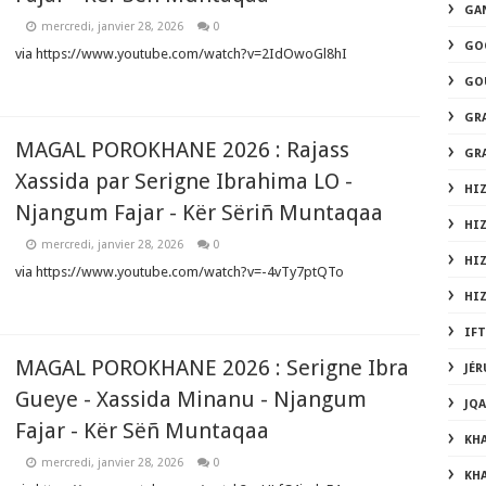
GA
mercredi, janvier 28, 2026
0
GO
via https://www.youtube.com/watch?v=2IdOwoGl8hI
GO
GR
MAGAL POROKHANE 2026 : Rajass
GR
Xassida par Serigne Ibrahima LO -
HIZ
Njangum Fajar - Kër Sëriñ Muntaqaa
HI
mercredi, janvier 28, 2026
0
HI
via https://www.youtube.com/watch?v=-4vTy7ptQTo
HI
IF
MAGAL POROKHANE 2026 : Serigne Ibra
JÉ
Gueye - Xassida Minanu - Njangum
JQ
Fajar - Kër Sëñ Muntaqaa
KH
mercredi, janvier 28, 2026
0
KH