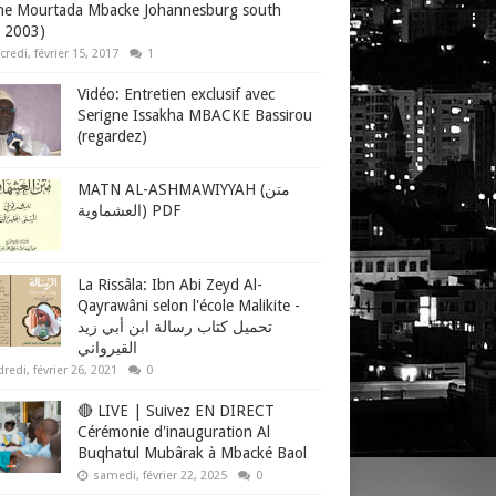
ne Mourtada Mbacke Johannesburg south
a 2003)
redi, février 15, 2017
1
Vidéo: Entretien exclusif avec
Serigne Issakha MBACKE Bassirou
(regardez)
MATN AL-ASHMAWIYYAH (متن
العشماوية) PDF
La Rissâla: Ibn Abi Zeyd Al-
Qayrawâni selon l'école Malikite -
تحميل كتاب رسالة ابن أبي زيد
القيرواني
redi, février 26, 2021
0
🔴 LIVE | Suivez EN DIRECT
Cérémonie d'inauguration Al
Buqhatul Mubârak à Mbacké Baol
samedi, février 22, 2025
0