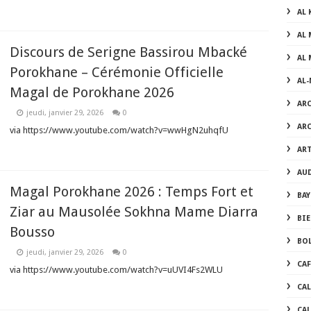
AL 
AL 
Discours de Serigne Bassirou Mbacké
AL 
Porokhane – Cérémonie Officielle
AL
Magal de Porokhane 2026
AR
jeudi, janvier 29, 2026
0
AR
via https://www.youtube.com/watch?v=wwHgN2uhqfU
AR
AU
Magal Porokhane 2026 : Temps Fort et
BAY
Ziar au Mausolée Sokhna Mame Diarra
BI
Bousso
BO
jeudi, janvier 29, 2026
0
CA
via https://www.youtube.com/watch?v=uUVI4Fs2WLU
CA
CA