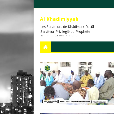
Al Khadimiyyah
Les Serviteurs de Khâdimu-r-Rasûl
Serviteur Privilégié du Prophète
Mouhamad (PSL),Serigne
Touba,Cheikh Ahmadou
Bamba,islam,Mouridisme,islamic
Muslims, education, Quran, le
prophète Muḥammad (psl),,Dieu,
La prière en islam, Assalat, Salat,
les cinq prières quotidiennes, Le
Khalife Generale des Mourides,
Khassaides, Khassida, Qasida,
Xassida, Hadiths, Hadiths sur le
Coran, hadiths du Prophète
Muhammad, .Org, .Com., Sénégal,
Usa, Dakar, Touba,