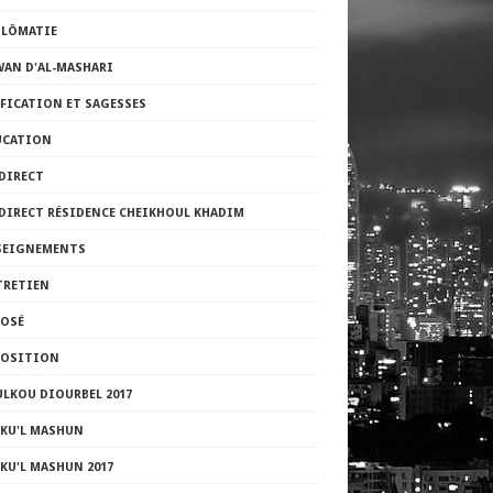
PLÔMATIE
WAN D'AL-MASHARI
FICATION ET SAGESSES
UCATION
DIRECT
 DIRECT RÉSIDENCE CHEIKHOUL KHADIM
SEIGNEMENTS
TRETIEN
POSÉ
POSITION
LKOU DIOURBEL 2017
LKU'L MASHUN
KU'L MASHUN 2017