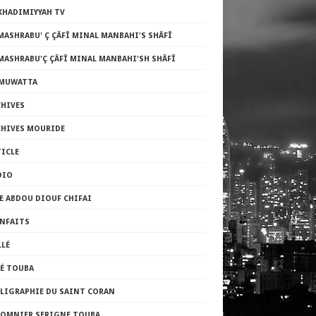
KHADIMIYYAH TV
MASHRABU' Ç ÇÂFÎ MINAL MANBAHI'S SHÂFÎ
MASHRABU'Ç ÇÂFÎ MINAL MANBAHI'SH SHÂFÎ
-MUWATTA
CHIVES
CHIVES MOURIDE
TICLE
DIO
E ABDOU DIOUF CHIFAI
ENFAITS
LLÉ
FÉ TOUBA
LLIGRAPHIE DU SAINT CORAN
LOMNIER SERIGNE TOUBA