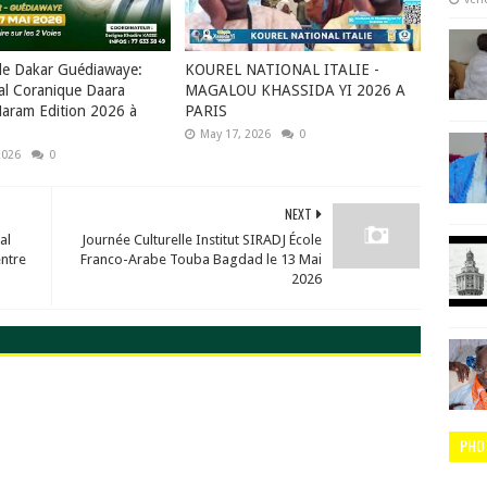
de Dakar Guédiawaye:
KOUREL NATIONAL ITALIE -
al Coranique Daara
MAGALOU KHASSIDA YI 2026 A
aram Edition 2026 à
PARIS
May 17, 2026
0
2026
0
NEXT
al
Journée Culturelle Institut SIRADJ École
ntre
Franco-Arabe Touba Bagdad le 13 Mai
2026
PHO