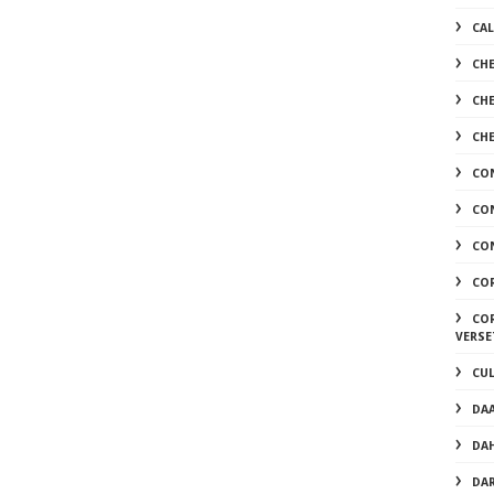
CA
CH
CH
CH
CO
CO
CON
CO
COR
VERSE
CU
DA
DA
DA