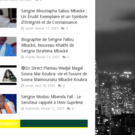
Serigne Moustapha Saliou Mbacke :
Un Érudit Exemplaire et un Symbole
d'Intégrité et de Connaissance
lundi, février 17, 2025
0
Biographie de Serigne Fallou
Mbacké, Nouveau Khalife de
Serigne Ibrahima Mbacké
mardi, février 11, 2025
0
🔴En Direct Plateau Wadjal Magal
Soxna Mai Koubra: vie et l’œuvre de
Soxna Maïmounatu Mbacké Koubra
jeudi, avril 18, 2024
0
Serigne Modou Mbenda Fall : Le
Serviteur rappelé à l’Ami Suprême
mercredi, février 12, 2025
0
TOGRAPHY