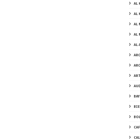
AL
AL 
AL 
AL 
AL
AR
AR
AR
AU
BAY
BI
BO
CA
CA