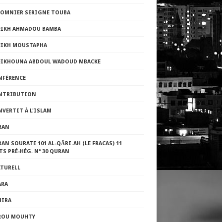
LOMNIER SERIGNE TOUBA
EIKH AHMADOU BAMBA
EIKH MOUSTAPHA
EIKHOUNA ABDOUL WADOUD MBACKE
NFÉRENCE
NTRIBUTION
VERTIT À L'ISLAM
RAN
AN SOURATE 101 AL-QĀRI˒AH (LE FRACAS) 11
TS PRÉ-HÉG. Nº 30 QURAN
LTURELL
ARA
HIRA
ROU MOUHTY