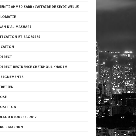
ENTI AHMED SARR (L'AFFAIRE DE SEYDI WÉLLÉ)
PLÔMATIE
WAN D'AL-MASHARI
FICATION ET SAGESSES
UCATION
DIRECT
 DIRECT RÉSIDENCE CHEIKHOUL KHADIM
SEIGNEMENTS
TRETIEN
POSÉ
POSITION
LKOU DIOURBEL 2017
LKU'L MASHUN