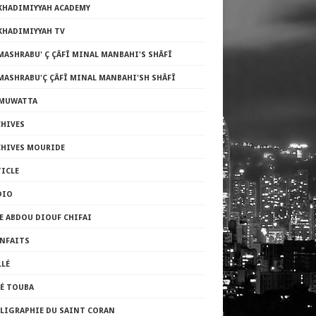
 KHADIMIYYAH ACADEMY
KHADIMIYYAH TV
MASHRABU' Ç ÇÂFÎ MINAL MANBAHI'S SHÂFÎ
MASHRABU'Ç ÇÂFÎ MINAL MANBAHI'SH SHÂFÎ
-MUWATTA
CHIVES
CHIVES MOURIDE
TICLE
DIO
E ABDOU DIOUF CHIFAI
ENFAITS
LLÉ
FÉ TOUBA
LLIGRAPHIE DU SAINT CORAN