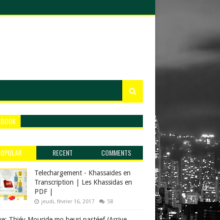
EBOOK
POPULAR
RECENT
COMMENTS
Telechargement - Khassaides en
Transcription | Les Khassidas en
PDF |
jeudi, février 16, 2017
58
ve: Thiéy Mouride mo beuri pastéef (Arrive