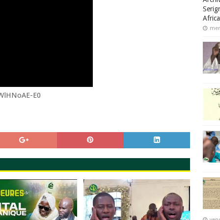
Serig
Afric
merc
mWlHNoAE-E0
vend