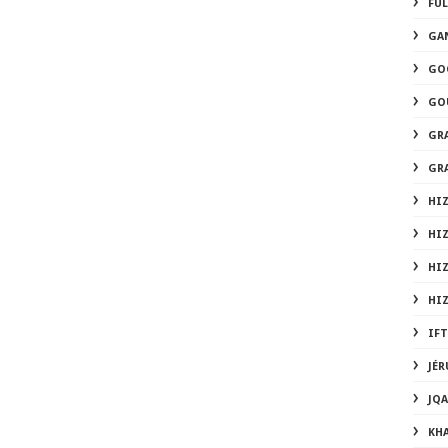
FUL
GA
GO
GO
GR
GR
HIZ
HI
HI
HI
IF
JÉ
JQ
KH