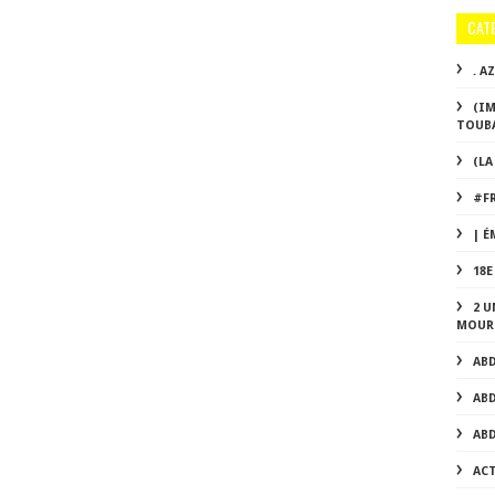
CAT
. A
(IM
TOUBA
(LA
#F
| É
18
2 U
MOUR
AB
AB
AB
AC