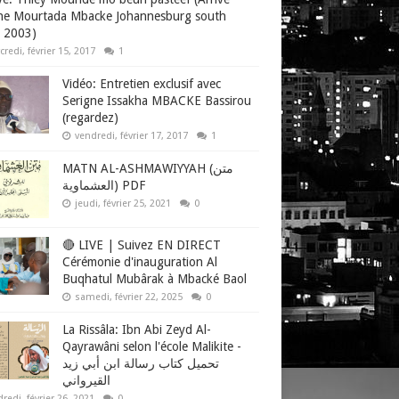
ne Mourtada Mbacke Johannesburg south
a 2003)
redi, février 15, 2017
1
Vidéo: Entretien exclusif avec
Serigne Issakha MBACKE Bassirou
(regardez)
vendredi, février 17, 2017
1
MATN AL-ASHMAWIYYAH (متن
العشماوية) PDF
jeudi, février 25, 2021
0
🔴 LIVE | Suivez EN DIRECT
Cérémonie d'inauguration Al
Buqhatul Mubârak à Mbacké Baol
samedi, février 22, 2025
0
La Rissâla: Ibn Abi Zeyd Al-
Qayrawâni selon l'école Malikite -
تحميل كتاب رسالة ابن أبي زيد
القيرواني
redi, février 26, 2021
0