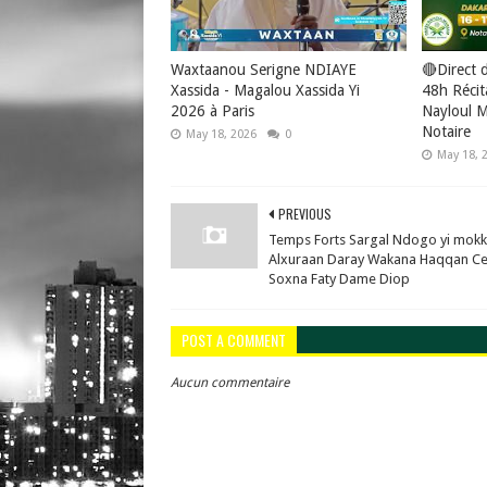
Waxtaanou Serigne NDIAYE
🔴Direct 
Xassida - Magalou Xassida Yi
48h Récit
2026 à Paris
Nayloul M
Notaire
May 18, 2026
0
May 18, 
PREVIOUS
Temps Forts Sargal Ndogo yi mokk
Alxuraan Daray Wakana Haqqan Ce
Soxna Faty Dame Diop
POST A COMMENT
Aucun commentaire