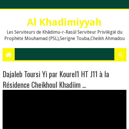
Al Khadimiyyah
Les Serviteurs de Khâdimu-r-Rasûl Serviteur Privilégié du
Prophète Mouhamad (PSL),Serigne Touba,Cheikh Ahmadou
Bamba,islam,Mouridisme,islamic Muslims, education, Quran,
le prophète Muḥammad (psl),,Dieu, La prière en islam,
Assalat, Salat, les cinq prières quotidiennes, Le Khalife
Generale des Mourides, Khassaides, Khassida, Qasida,
Xassida, Hadiths, Hadiths sur le Coran, hadiths du Prophète
Dajaleb Toursi Yi par Kourel1 HT J11 à la
Muhammad, .Org, .Com., Sénégal, Usa, Dakar, Touba,
Résidence Cheikhoul Khadiim ...