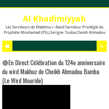
Al Khadimiyyah
Les Serviteurs de Khâdimu-r-Rasûl Serviteur Privilégié du
Prophète Mouhamad (PSL),Serigne Touba,Cheikh Ahmadou
Bamba,islam,Mouridisme,islamic Muslims, education, Quran,
le prophète Muḥammad (psl),,Dieu, La prière en islam,
Assalat, Salat, les cinq prières quotidiennes, Le Khalife
Generale des Mourides, Khassaides, Khassida, Qasida,
Xassida, Hadiths, Hadiths sur le Coran, hadiths du Prophète
🔴En Direct Célébration du 124e anniversaire
Muhammad, .Org, .Com., Sénégal, Usa, Dakar, Touba,
du wird Makhuz de Cheikh Ahmadou Bamba
(Le Wird Mouride)