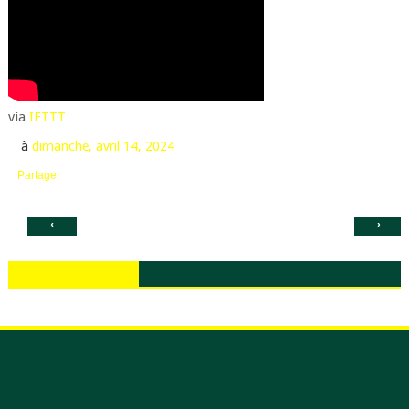
via
IFTTT
à
dimanche, avril 14, 2024
Partager
‹
›