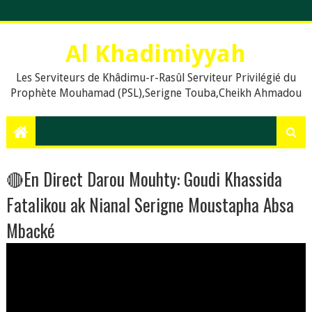
Al Khadimiyyah
Les Serviteurs de Khâdimu-r-Rasûl Serviteur Privilégié du
Prophète Mouhamad (PSL),Serigne Touba,Cheikh Ahmadou
Bamba,islam,Mouridisme,islamic Muslims, education, Quran,
le prophète Muḥammad (psl),,Dieu, La prière en islam,
Assalat, Salat, les cinq prières quotidiennes, Le Khalife
Generale des Mourides, Khassaides, Khassida, Qasida,
Xassida, Hadiths, Hadiths sur le Coran, hadiths du Prophète
🔴En Direct Darou Mouhty: Goudi Khassida
Muhammad, .Org, .Com., Sénégal, Usa, Dakar, Touba,
Fatalikou ak Nianal Serigne Moustapha Absa
Mbacké