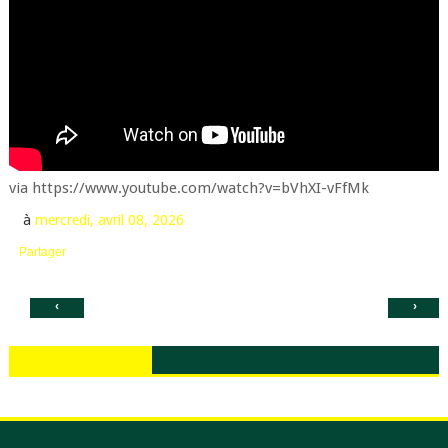
via https://www.youtube.com/watch?v=bVhXI-vFfMk
à
mercredi, avril 08, 2026
Partager
‹
›