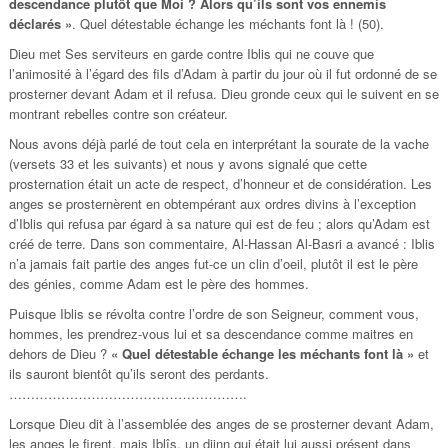
descendance plutôt que Moi ? Alors qu’ils sont vos ennemis
déclarés »
. Quel détestable échange les méchants font là ! (50).
Dieu met Ses serviteurs en garde contre Iblis qui ne couve que
l’animosité à l’égard des fils d’Adam à partir du jour où il fut ordonné de se
prosterner devant Adam et il refusa. Dieu gronde ceux qui le suivent en se
montrant rebelles contre son créateur.
Nous avons déjà parlé de tout cela en interprétant la sourate de la vache
(versets 33 et les suivants) et nous y avons signalé que cette
prosternation était un acte de respect, d’honneur et de considération. Les
anges se prosternèrent en obtempérant aux ordres divins à l’exception
d’Iblis qui refusa par égard à sa nature qui est de feu ; alors qu’Adam est
créé de terre. Dans son commentaire, Al-Hassan Al-Basri a avancé : Iblis
n’a jamais fait partie des anges fut-ce un clin d’oeil, plutôt il est le père
des génies, comme Adam est le père des hommes.
Puisque Iblis se révolta contre l’ordre de son Seigneur, comment vous,
hommes, les prendrez-vous lui et sa descendance comme maitres en
dehors de Dieu ?
« Quel détestable échange les méchants font là »
et
ils sauront bientôt qu’ils seront des perdants.
……………………………………………….
Lorsque Dieu dit à l’assemblée des anges de se prosterner devant Adam,
les anges le firent, mais Iblîs, un djinn qui était lui aussi présent dans