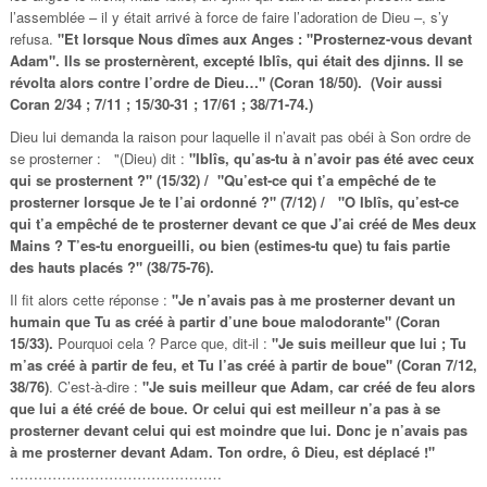
l’assemblée – il y était arrivé à force de faire l’adoration de Dieu –, s’y
refusa.
"Et lorsque Nous dîmes aux Anges : "Prosternez-vous devant
Adam". Ils se prosternèrent, excepté Iblîs, qui était des djinns. Il se
révolta alors contre l’ordre de Dieu…" (Coran 18/50). (Voir aussi
Coran 2/34 ; 7/11 ; 15/30-31 ; 17/61 ; 38/71-74.)
Dieu lui demanda la raison pour laquelle il n’avait pas obéi à Son ordre de
se prosterner : "(Dieu) dit :
"Iblîs, qu’as-tu à n’avoir pas été avec ceux
qui se prosternent ?" (15/32) / "Qu’est-ce qui t’a empêché de te
prosterner lorsque Je te l’ai ordonné ?" (7/12) / "O Iblîs, qu’est-ce
qui t’a empêché de te prosterner devant ce que J’ai créé de Mes deux
Mains ? T’es-tu enorgueilli, ou bien (estimes-tu que) tu fais partie
des hauts placés ?" (38/75-76).
Il fit alors cette réponse :
"Je n’avais pas à me prosterner devant un
humain que Tu as créé à partir d’une boue malodorante" (Coran
15/33).
Pourquoi cela ? Parce que, dit-il :
"Je suis meilleur que lui ; Tu
m’as créé à partir de feu, et Tu l’as créé à partir de boue" (Coran 7/12,
38/76)
. C’est-à-dire :
"Je suis meilleur que Adam, car créé de feu alors
que lui a été créé de boue. Or celui qui est meilleur n’a pas à se
prosterner devant celui qui est moindre que lui. Donc je n’avais pas
à me prosterner devant Adam. Ton ordre, ô Dieu, est déplacé !"
………………………………………