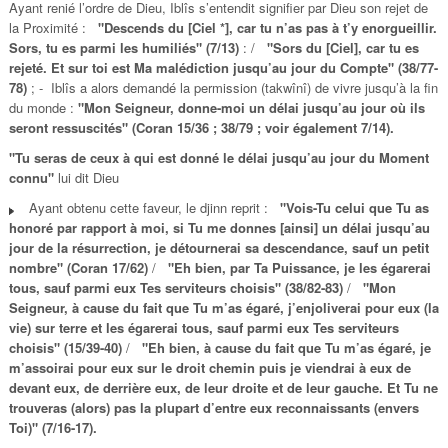
Ayant renié l’ordre de Dieu, Iblîs s’entendit signifier par Dieu son rejet de
la Proximité :
"Descends du [Ciel *], car tu n’as pas à t’y enorgueillir.
Sors, tu es parmi les humiliés" (7/13)
: /
"Sors du [Ciel], car tu es
rejeté. Et sur toi est Ma malédiction jusqu’au jour du Compte" (38/77-
78)
; - Iblîs a alors demandé la permission (takwînî) de vivre jusqu’à la fin
du monde :
"Mon Seigneur, donne-moi un délai jusqu’au jour où ils
seront ressuscités" (Coran 15/36 ; 38/79 ; voir également 7/14).
"Tu seras de ceux à qui est donné le délai jusqu’au jour du Moment
connu"
lui dit Dieu
Ayant obtenu cette faveur, le djinn reprit :
"Vois-Tu celui que Tu as
honoré par rapport à moi, si Tu me donnes [ainsi] un délai jusqu’au
jour de la résurrection, je détournerai sa descendance, sauf un petit
nombre" (Coran 17/62)
/
"Eh bien, par Ta Puissance, je les égarerai
tous, sauf parmi eux Tes serviteurs choisis" (38/82-83)
/
"Mon
Seigneur, à cause du fait que Tu m’as égaré, j’enjoliverai pour eux (la
vie) sur terre et les égarerai tous, sauf parmi eux Tes serviteurs
choisis" (15/39-40)
/
"Eh bien, à cause du fait que Tu m’as égaré, je
m’assoirai pour eux sur le droit chemin puis je viendrai à eux de
devant eux, de derrière eux, de leur droite et de leur gauche. Et Tu ne
trouveras (alors) pas la plupart d’entre eux reconnaissants (envers
Toi)" (7/16-17).