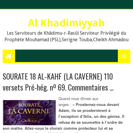
Al Khadimiyyah
Les Serviteurs de Khâdimu-r-Rasûl Serviteur Privilégié du
Prophète Mouhamad (PSL),Serigne Touba,Cheikh Ahmadou
Bamba,islam,Mouridisme,islamic Muslims, education, Quran,
le prophète Muḥammad (psl),,Dieu, La prière en islam,
Assalat, Salat, les cinq prières quotidiennes, Le Khalife
Generale des Mourides, Khassaides, Khassida, Qasida,
Xassida, Hadiths, Hadiths sur le Coran, hadiths du Prophète
SOURATE 18 AL-KAHF (LA CAVERNE) 110
Muhammad, .Org, .Com., Sénégal, Usa, Dakar, Touba,
versets Pré-hég. nº 69. Commentaires ...
Quand nous dîmes aux
anges :
« Prosternez-vous devant
Adam, ils se prosternèrent à
l’exception d’Iblis, un des génies. Il
refusa de se soumettre à l’ordre de
son maître. Allez-vous le choisir comme protecteur lui et sa